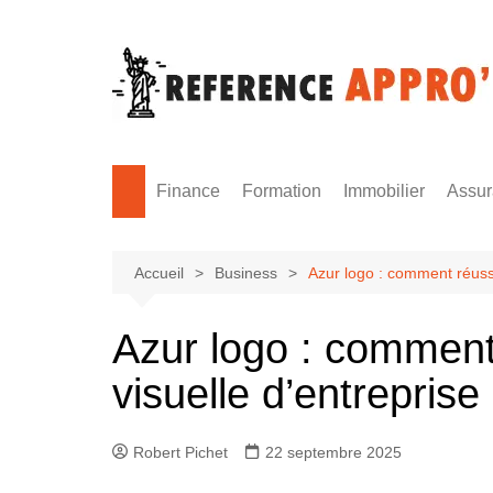
Aller
au
contenu
Finance
Formation
Immobilier
Assu
Monnaie
Formation sécurité
Accueil
Business
Azur logo : comment réussir
Azur logo : comment 
visuelle d’entreprise
Robert Pichet
22 septembre 2025