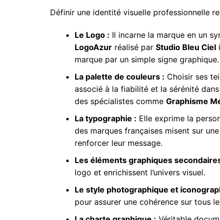
Définir une identité visuelle professionnelle re
Le Logo :
Il incarne la marque en un sy
LogoAzur
réalisé par
Studio Bleu Ciel
i
marque par un simple signe graphique.
La palette de couleurs :
Choisir ses te
associé à la fiabilité et la sérénité da
des spécialistes comme
Graphisme Mé
La typographie :
Elle exprime la person
des marques françaises misent sur une 
renforcer leur message.
Les éléments graphiques secondaires
logo et enrichissent l’univers visuel.
Le style photographique et iconograp
pour assurer une cohérence sur tous les
La charte graphique :
Véritable documen