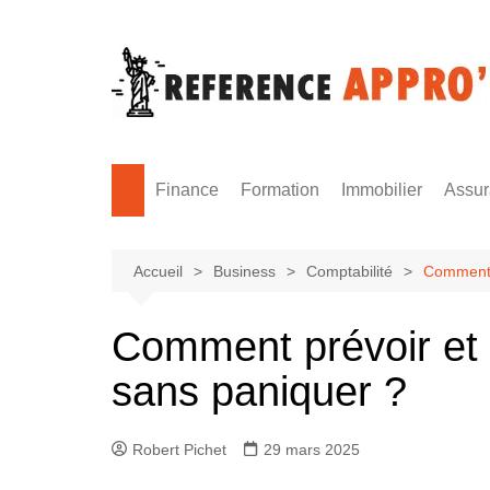
Aller
au
contenu
Finance
Formation
Immobilier
Assu
Monnaie
Formation sécurité
Accueil
Business
Comptabilité
Comment p
Comment prévoir et g
sans paniquer ?
Robert Pichet
29 mars 2025