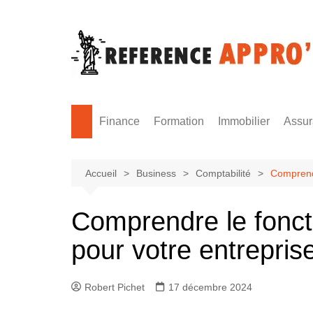
Aller
au
contenu
Finance
Formation
Immobilier
Assu
Monnaie
Formation sécurité
Accueil
Business
Comptabilité
Comprendr
Comprendre le fonc
pour votre entrepris
Robert Pichet
17 décembre 2024