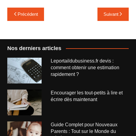
Navigation
Précédent
Suivant
de
l’article
Nos derniers articles
Leportaildubusiness.fr devis :
comment obtenir une estimation
rapidement ?
Encourager les tout-petits à lire et
écrire dès maintenant
Guide Complet pour Nouveaux
Parents : Tout sur le Monde du