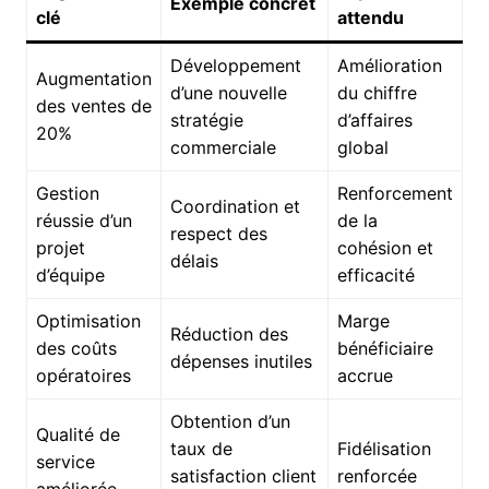
Exemple concret
clé
attendu
Développement
Amélioration
Augmentation
d’une nouvelle
du chiffre
des ventes de
stratégie
d’affaires
20%
commerciale
global
Gestion
Renforcement
Coordination et
réussie d’un
de la
respect des
projet
cohésion et
délais
d’équipe
efficacité
Optimisation
Marge
Réduction des
des coûts
bénéficiaire
dépenses inutiles
opératoires
accrue
Obtention d’un
Qualité de
taux de
Fidélisation
service
satisfaction client
renforcée
améliorée