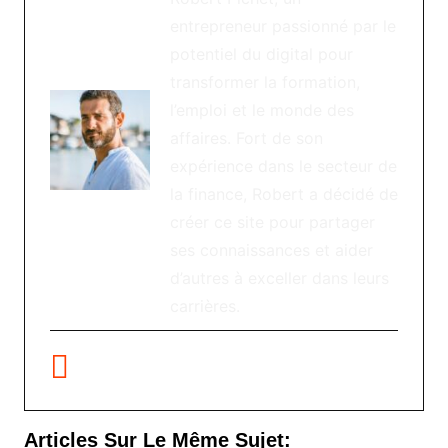
entrepreneur passionné par le
potentiel du digital pour
transformer la formation,
l’emploi et le monde des
affaires. Fort de son
expérience dans le secteur de
la finance, Robert a décidé de
créer ce site pour partager
ses connaissances et aider
d’autres à exceller dans leurs
carrières.
Articles Sur Le Même Sujet: