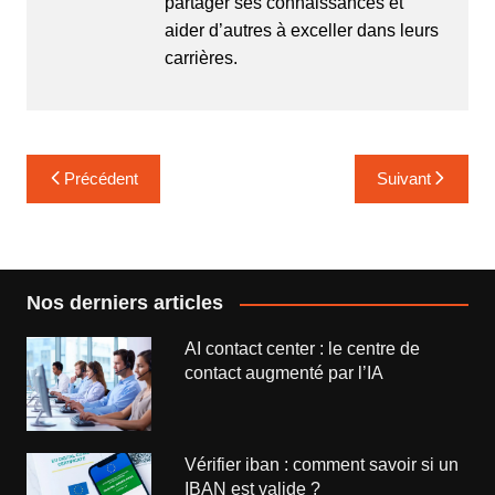
partager ses connaissances et
aider d’autres à exceller dans leurs
carrières.
Navigation
Précédent
Suivant
de
l’article
Nos derniers articles
AI contact center : le centre de
contact augmenté par l’IA
Vérifier iban : comment savoir si un
IBAN est valide ?