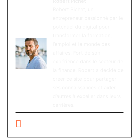
Robert Pichet
Robert Pichet, un
entrepreneur passionné par le
potentiel du digital pour
transformer la formation,
l’emploi et le monde des
affaires. Fort de son
expérience dans le secteur de
la finance, Robert a décidé de
créer ce site pour partager
ses connaissances et aider
d’autres à exceller dans leurs
carrières.