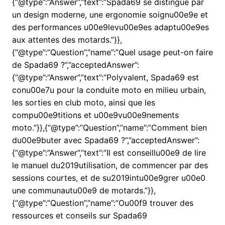
{“@type”:”Answer”,”text”:”Spada69 se distingue par
un design moderne, une ergonomie soignu00e9e et
des performances u00e9levu00e9es adaptu00e9es
aux attentes des motards.”}},
{“@type”:”Question”,”name”:”Quel usage peut-on faire
de Spada69 ?”,”acceptedAnswer”:
{“@type”:”Answer”,”text”:”Polyvalent, Spada69 est
conu00e7u pour la conduite moto en milieu urbain,
les sorties en club moto, ainsi que les
compu00e9titions et u00e9vu00e9nements
moto.”}},{“@type”:”Question”,”name”:”Comment bien
du00e9buter avec Spada69 ?”,”acceptedAnswer”:
{“@type”:”Answer”,”text”:”Il est conseillu00e9 de lire
le manuel du2019utilisation, de commencer par des
sessions courtes, et de su2019intu00e9grer u00e0
une communautu00e9 de motards.”}},
{“@type”:”Question”,”name”:”Ou00f9 trouver des
ressources et conseils sur Spada69