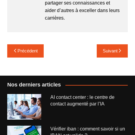
partager ses connaissances et
aider d’autres à exceller dans leurs
carrières.
Navigation
Précédent
Suivant
de
l’article
Nos derniers articles
AI contact center : le centre de
contact augmenté par l’IA
Vérifier iban : comment savoir si un