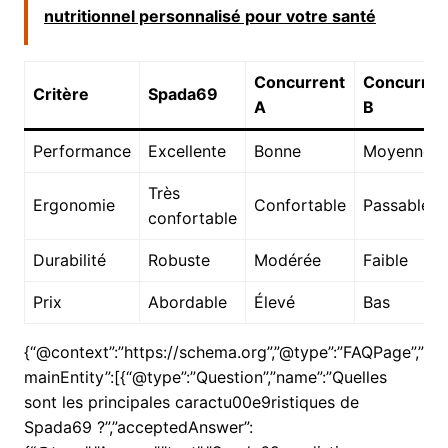
nutritionnel personnalisé pour votre santé
Concurrent
Concurren
Critère
Spada69
A
B
Performance
Excellente
Bonne
Moyenne
Très
Ergonomie
Confortable
Passable
confortable
Durabilité
Robuste
Modérée
Faible
Prix
Abordable
Élevé
Bas
{“@context”:”https://schema.org”,”@type”:”FAQPage”,”
mainEntity”:[{“@type”:”Question”,”name”:”Quelles
sont les principales caractu00e9ristiques de
Spada69 ?”,”acceptedAnswer”: