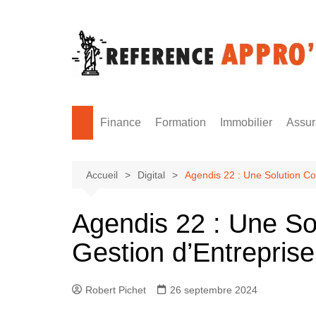
Aller
au
contenu
Finance
Formation
Immobilier
Assu
Monnaie
Formation sécurité
Accueil
Digital
Agendis 22 : Une Solution Co
Agendis 22 : Une So
Gestion d’Entreprise
Robert Pichet
26 septembre 2024