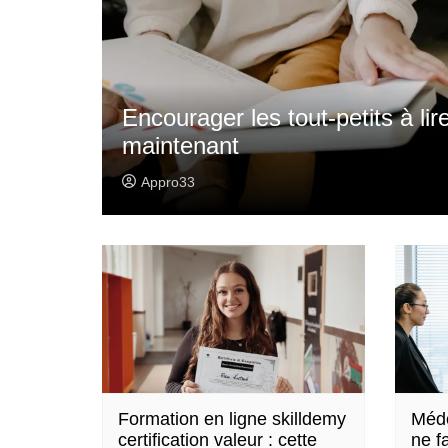
Encourager les tout-petits à lir
maintenant
Appro33
Formation en ligne skilldemy
Méde
certification valeur : cette
ne f