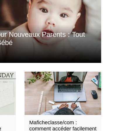
ur Nouveaux Parents : Tout
Bébé
Maficheclasse/com :
e
comment accéder facilement