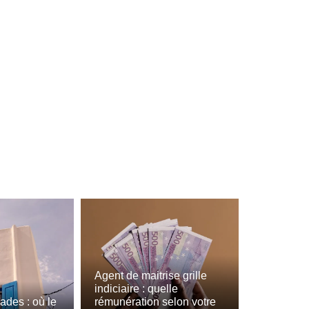
Agent de maitrise grille
indiciaire : quelle
lades : où le
rémunération selon votre