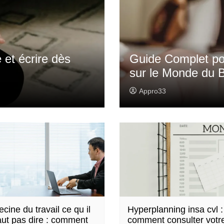
e et écrire dès
Guide Complet po
sur le Monde du 
Appro33
cine du travail ce qu il
Hyperplanning insa cvl :
aut pas dire : comment
comment consulter votr