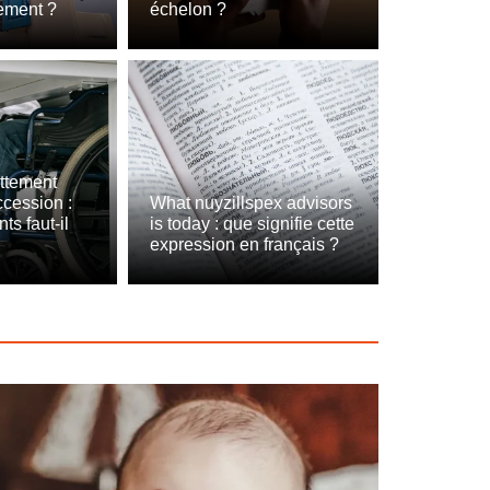
lement ?
échelon ?
attement
cession :
What nuyzillspex advisors
s faut-il
is today : que signifie cette
expression en français ?