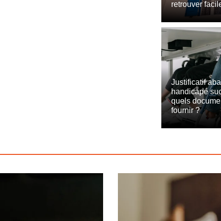
retrouver faci
Justificatif ab
handicapé suc
quels document
fournir ?