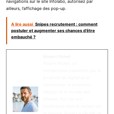
navigations sur le site Infolabo, autorisez par
ailleurs, l’affichage des pop-up.
A lire aussi
Snipes recrutement : comment
postuler et augmenter ses chances d’être
embauché ?
Robert Pichet
Robert Pichet, un
entrepreneur passionné par le
potentiel du digital pour
transformer la formation,
l’emploi et le monde des
affaires. Fort de son
expérience dans le secteur de
la finance, Robert a décidé de