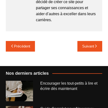
décidé de créer ce site pour
partager ses connaissances et
aider d’autres à exceller dans leurs
carrières.
Navigation
Précédent
Suivant
de
l’article
Nos derniers articles
Encourager les tout-petits à lire et
écrire dès maintenant