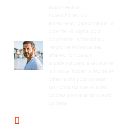
Robert Pichet
Robert Pichet, un
entrepreneur passionné par le
potentiel du digital pour
transformer la formation,
l’emploi et le monde des
affaires. Fort de son
expérience dans le secteur de
la finance, Robert a décidé de
créer ce site pour partager
ses connaissances et aider
d’autres à exceller dans leurs
carrières.