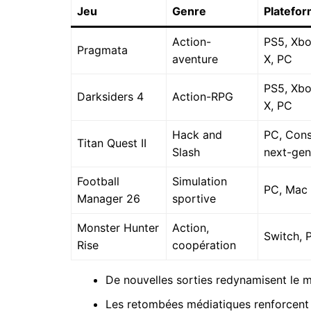
Jeu
Genre
Platefo
Action-
PS5, Xbo
Pragmata
aventure
X, PC
PS5, Xbo
Darksiders 4
Action-RPG
X, PC
Hack and
PC, Cons
Titan Quest II
Slash
next-gen
Football
Simulation
PC, Mac
Manager 26
sportive
Monster Hunter
Action,
Switch, 
Rise
coopération
De nouvelles sorties redynamisent le ma
Les retombées médiatiques renforcent l’