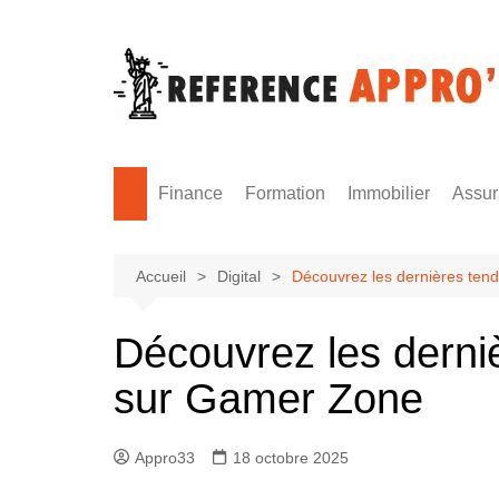
Aller
au
contenu
Finance
Formation
Immobilier
Assu
Monnaie
Formation sécurité
Accueil
Digital
Découvrez les dernières te
Découvrez les dern
sur Gamer Zone
Appro33
18 octobre 2025