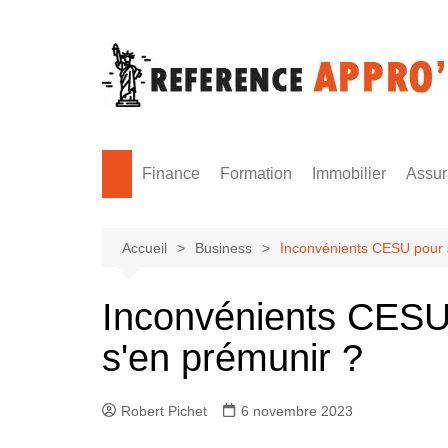
Aller
au
contenu
Finance
Formation
Immobilier
Assu
Monnaie
Formation sécurité
Accueil
Business
Inconvénients CESU pour s
Inconvénients CESU
s'en prémunir ?
Robert Pichet
6 novembre 2023