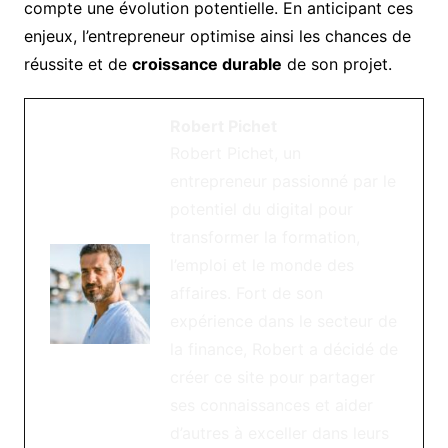
compte une évolution potentielle. En anticipant ces
enjeux, l’entrepreneur optimise ainsi les chances de
réussite et de
croissance durable
de son projet.
Robert Pichet
Robert Pichet, un
entrepreneur passionné par le
potentiel du digital pour
transformer la formation,
l’emploi et le monde des
affaires. Fort de son
expérience dans le secteur de
la finance, Robert a décidé de
créer ce site pour partager
ses connaissances et aider
d’autres à exceller dans leurs