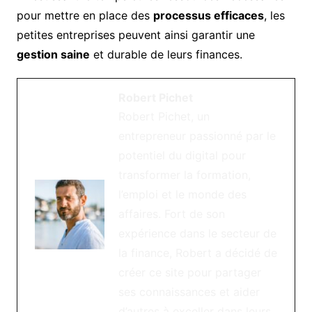
pour mettre en place des
processus efficaces
, les
petites entreprises peuvent ainsi garantir une
gestion saine
et durable de leurs finances.
Robert Pichet
Robert Pichet, un
entrepreneur passionné par le
potentiel du digital pour
transformer la formation,
l’emploi et le monde des
affaires. Fort de son
expérience dans le secteur de
la finance, Robert a décidé de
créer ce site pour partager
ses connaissances et aider
d’autres à exceller dans leurs