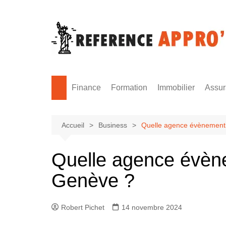
Aller
au
contenu
Finance
Formation
Immobilier
Assu
Monnaie
Formation sécurité
Accueil
Business
Quelle agence évènementie
Quelle agence évène
Genève ?
Robert Pichet
14 novembre 2024