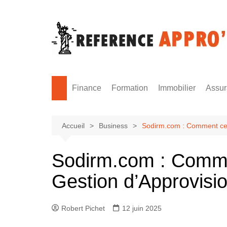
Aller
au
contenu
Finance
Formation
Immobilier
Assu
Monnaie
Formation sécurité
Accueil
Business
Sodirm.com : Comment ce S
Sodirm.com : Commen
Gestion d’Approvis
Robert Pichet
12 juin 2025