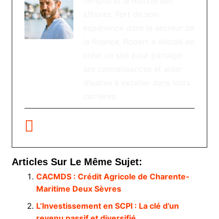
l’emploi et le monde des
affaires. Fort de son
expérience dans le secteur de
la finance, Robert a décidé de
créer ce site pour partager
ses connaissances et aider
d’autres à exceller dans leurs
carrières.
Articles Sur Le Même Sujet:
CACMDS : Crédit Agricole de Charente-
Maritime Deux Sèvres
L’Investissement en SCPI : La clé d’un
revenu passif et diversifié