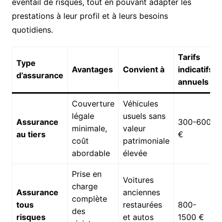
éventail de risques, tout en pouvant adapter les
prestations à leur profil et à leurs besoins
quotidiens.
Tarifs
Type
Avantages
Convient à
indicatifs
d’assurance
annuels
Couverture
Véhicules
légale
usuels sans
Assurance
300-600
minimale,
valeur
au tiers
€
coût
patrimoniale
abordable
élevée
Prise en
Voitures
charge
Assurance
anciennes
complète
tous
restaurées
800-
des
risques
et autos
1500 €