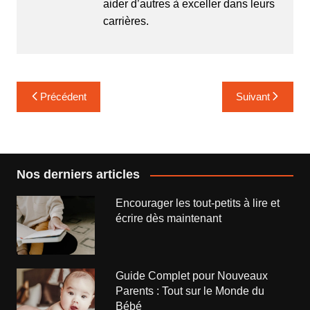
aider d’autres à exceller dans leurs
carrières.
Navigation
Précédent
Suivant
de
l’article
Nos derniers articles
Encourager les tout-petits à lire et
écrire dès maintenant
Guide Complet pour Nouveaux
Parents : Tout sur le Monde du
Bébé