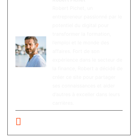
Robert Pichet, un
entrepreneur passionné par le
potentiel du digital pour
transformer la formation,
l’emploi et le monde des
affaires. Fort de son
expérience dans le secteur de
la finance, Robert a décidé de
créer ce site pour partager
ses connaissances et aider
d’autres à exceller dans leurs
carrières.