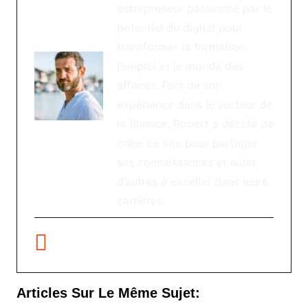
entrepreneur passionné par le
potentiel du digital pour
transformer la formation,
l’emploi et le monde des
affaires. Fort de son
expérience dans le secteur de
la finance, Robert a décidé de
créer ce site pour partager
ses connaissances et aider
d’autres à exceller dans leurs
carrières.
Articles Sur Le Même Sujet: