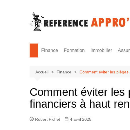
Aller
au
contenu
Finance
Formation
Immobilier
Assu
Monnaie
Formation sécurité
Accueil
Finance
Comment éviter les pièges 
Comment éviter les 
financiers à haut r
Robert Pichet
4 avril 2025