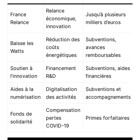
Relance
France
Jusqu’à plusieurs
économique,
T
Relance
milliers d’euros
innovation
Réduction des
Subventions,
Baisse les
coûts
avances
T
Watts
énergétiques
remboursables
Soutien à
Financement
Subventions, aides
T
l’innovation
R&D
financières
i
Aides à la
Digitalisation
Subventions et
T
numérisation
des activités
accompagnements
Compensation
Fonds de
T
pertes
Primes forfaitaires
solidarité
i
COVID-19