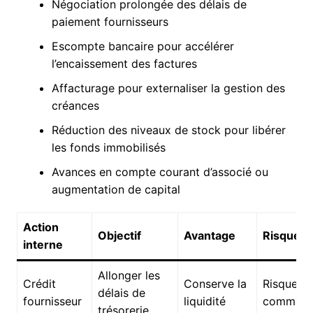
Négociation prolongée des délais de
paiement fournisseurs
Escompte bancaire pour accélérer
l’encaissement des factures
Affacturage pour externaliser la gestion des
créances
Réduction des niveaux de stock pour libérer
les fonds immobilisés
Avances en compte courant d’associé ou
augmentation de capital
Action
Objectif
Avantage
Risques
interne
Allonger les
Crédit
Conserve la
Risque de
délais de
fournisseur
liquidité
commerci
trésorerie