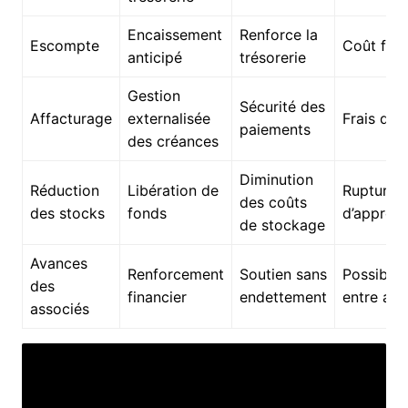
Encaissement
Renforce la
Escompte
Coût fina
anticipé
trésorerie
Gestion
Sécurité des
Affacturage
externalisée
Frais de 
paiements
des créances
Diminution
Réduction
Libération de
Rupture p
des coûts
des stocks
fonds
d’approv
de stockage
Avances
Renforcement
Soutien sans
Possible 
des
financier
endettement
entre ass
associés