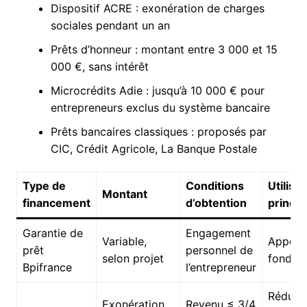
Dispositif ACRE : exonération de charges
sociales pendant un an
Prêts d’honneur : montant entre 3 000 et 15
000 €, sans intérêt
Microcrédits Adie : jusqu’à 10 000 € pour
entrepreneurs exclus du système bancaire
Prêts bancaires classiques : proposés par
CIC, Crédit Agricole, La Banque Postale
Type de
Conditions
Utilisat
Montant
financement
d’obtention
princip
Garantie de
Engagement
Variable,
Apport
prêt
personnel de
selon projet
fonds 
Bpifrance
l’entrepreneur
Réduct
Exonération
Revenu ≤ 3/4