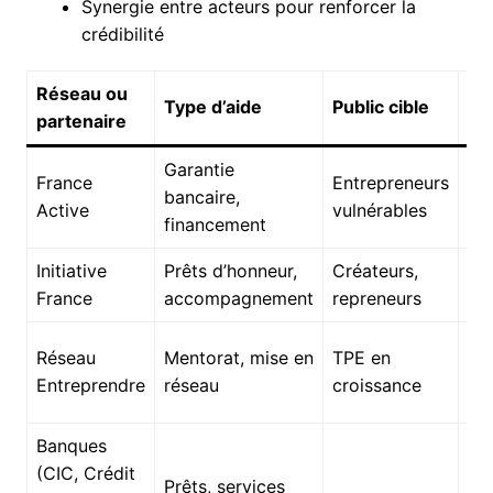
Synergie entre acteurs pour renforcer la
crédibilité
Réseau ou
Type d’aide
Public cible
Av
partenaire
Garantie
So
France
Entrepreneurs
bancaire,
fi
Active
vulnérables
financement
soc
Initiative
Prêts d’honneur,
Créateurs,
Me
France
accompagnement
repreneurs
pe
Con
Réseau
Mentorat, mise en
TPE en
ap
Entreprendre
réseau
croissance
fin
Banques
(CIC, Crédit
Pr
Prêts, services