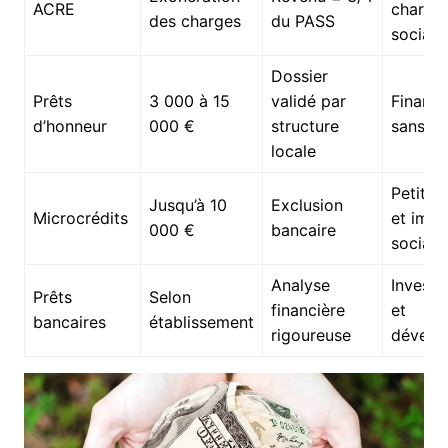
ACRE
charge
des charges
du PASS
sociale
Dossier
Prêts
3 000 à 15
validé par
Financ
d’honneur
000 €
structure
sans in
locale
Petits 
Jusqu’à 10
Exclusion
Microcrédits
et impa
000 €
bancaire
social
Analyse
Investi
Prêts
Selon
financière
et
bancaires
établissement
rigoureuse
dévelo