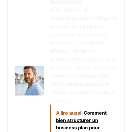
Robert Pichet
Robert Pichet, un
entrepreneur passionné par le
potentiel du digital pour
transformer la formation,
l’emploi et le monde des
affaires. Fort de son
expérience dans le secteur de
la finance, Robert a décidé de
créer ce site pour partager
ses connaissances et aider
d’autres à exceller dans leurs
carrières.
A lire aussi
Comment
bien structurer un
business plan pour