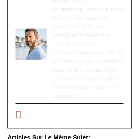
Robert Pichet, un
entrepreneur passionné par le
potentiel du digital pour
transformer la formation,
l’emploi et le monde des
affaires. Fort de son
expérience dans le secteur de
la finance, Robert a décidé de
créer ce site pour partager
ses connaissances et aider
d’autres à exceller dans leurs
carrières.
Articles Sur Le Même Sujet: