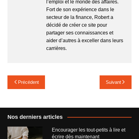
l’emploi et le monde des affaires.
Fort de son expérience dans le
secteur de la finance, Robert a
décidé de créer ce site pour
partager ses connaissances et
aider d’autres à exceller dans leurs
carrières.
Navigation
Précédent
Suivant
de
l’article
Nos derniers articles
Encourager les tout-petits à lire et
écrire dès maintenant