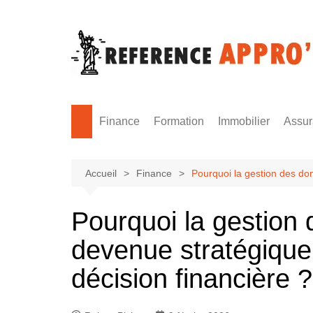
Aller
au
contenu
Finance
Formation
Immobilier
Assu
Monnaie
Formation sécurité
Accueil
Finance
Pourquoi la gestion des don
Pourquoi la gestion 
devenue stratégique
décision financière ?