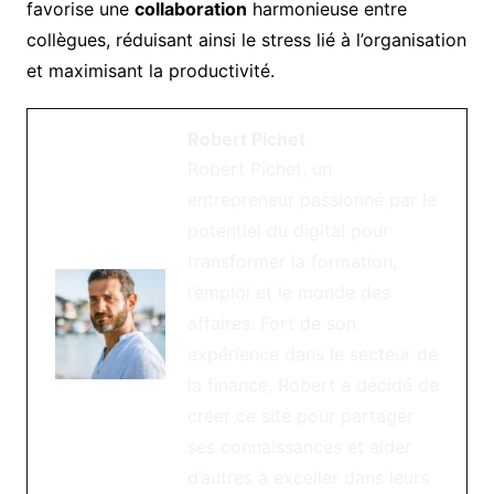
favorise une
collaboration
harmonieuse entre
collègues, réduisant ainsi le stress lié à l’organisation
et maximisant la productivité.
Robert Pichet
Robert Pichet, un
entrepreneur passionné par le
potentiel du digital pour
transformer la formation,
l’emploi et le monde des
affaires. Fort de son
expérience dans le secteur de
la finance, Robert a décidé de
créer ce site pour partager
ses connaissances et aider
d’autres à exceller dans leurs