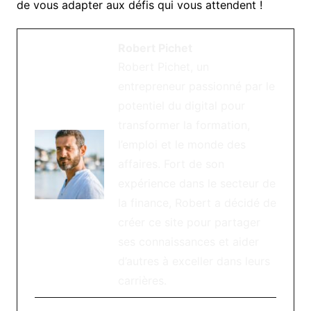
de vous adapter aux défis qui vous attendent !
Robert Pichet
Robert Pichet, un
entrepreneur passionné par le
potentiel du digital pour
transformer la formation,
l’emploi et le monde des
affaires. Fort de son
expérience dans le secteur de
la finance, Robert a décidé de
créer ce site pour partager
ses connaissances et aider
d’autres à exceller dans leurs
carrières.