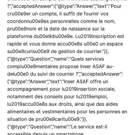
?”,”acceptedAnswer”:{“@type”:”Answer”,”text”:”Pour
cru00e9er un compte, il suffit de fournir vos
coordonnu00e9es personnelles comme le nom,
pru00e9nom et la date de naissance sur la
plateforme du00e9diu00e9e. Lu2019inscription est
rapide et vous donne accu00e8s u00e0 un espace
su00e9curisu00e9 de gestion de courrier.”}},
{“@type”:”Question”,”name”:”Quels services
complu00e9mentaires propose Inser ASAF au-
delu00e0 du suivi de courrier ?”,”acceptedAnswer”:
{“@type”:”Answer”,”text”:”Inser ASAF offre un
accompagnement pour lu2019insertion sociale,
notamment des conseils pour lu2019emploi,
lu2019accu00e8s aux droits, ainsi que des aides
alimentaires et vestimentaires pour les personnes en
situation de pru00e9caritu00e9.”}},
{“@type”:”Question”,”name”:”Le service est-il
accessible depuis un smartphone