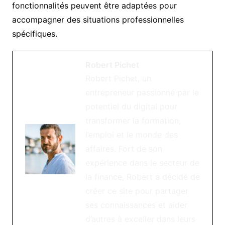
fonctionnalités peuvent être adaptées pour
accompagner des situations professionnelles
spécifiques.
Robert Pichet
Robert Pichet, un
entrepreneur passionné par le
potentiel du digital pour
transformer la formation,
l’emploi et le monde des
affaires. Fort de son
expérience dans le secteur de
la finance, Robert a décidé de
créer ce site pour partager
ses connaissances et aider
d’autres à exceller dans leurs