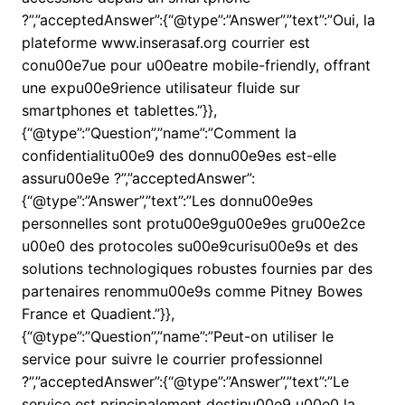
?”,”acceptedAnswer”:{“@type”:”Answer”,”text”:”Oui, la
plateforme www.inserasaf.org courrier est
conu00e7ue pour u00eatre mobile-friendly, offrant
une expu00e9rience utilisateur fluide sur
smartphones et tablettes.”}},
{“@type”:”Question”,”name”:”Comment la
confidentialitu00e9 des donnu00e9es est-elle
assuru00e9e ?”,”acceptedAnswer”:
{“@type”:”Answer”,”text”:”Les donnu00e9es
personnelles sont protu00e9gu00e9es gru00e2ce
u00e0 des protocoles su00e9curisu00e9s et des
solutions technologiques robustes fournies par des
partenaires renommu00e9s comme Pitney Bowes
France et Quadient.”}},
{“@type”:”Question”,”name”:”Peut-on utiliser le
service pour suivre le courrier professionnel
?”,”acceptedAnswer”:{“@type”:”Answer”,”text”:”Le
service est principalement destinu00e9 u00e0 la