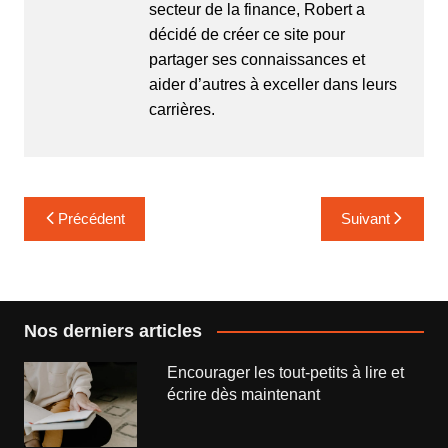
secteur de la finance, Robert a
décidé de créer ce site pour
partager ses connaissances et
aider d’autres à exceller dans leurs
carrières.
Navigation
Précédent
Suivant
de
l’article
Nos derniers articles
Encourager les tout-petits à lire et
écrire dès maintenant