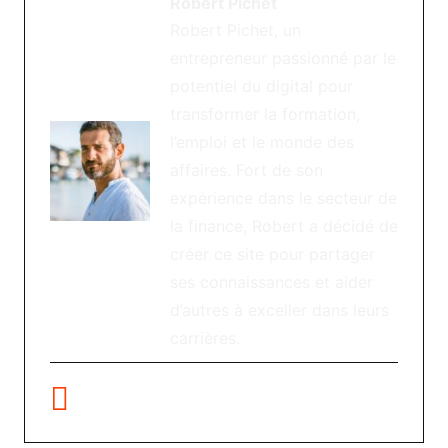
Robert Pichet
Robert Pichet, un
entrepreneur passionné par le
potentiel du digital pour
transformer la formation,
l’emploi et le monde des
affaires. Fort de son
expérience dans le secteur de
la finance, Robert a décidé de
créer ce site pour partager
ses connaissances et aider
d’autres à exceller dans leurs
carrières.