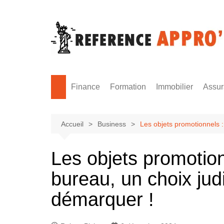
Aller
au
contenu
Finance
Formation
Immobilier
Assu
Monnaie
Formation sécurité
Accueil
Business
Les objets promotionnels :
Les objets promotionn
bureau, un choix jud
démarquer !