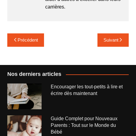
carrières.
Navigation
Précédent
Suivant
de
l’article
Nos derniers articles
Encourager les tout-petits à lire et
écrire dès maintenant
Guide Complet pour Nouveaux
Parents : Tout sur le Monde du
Bébé