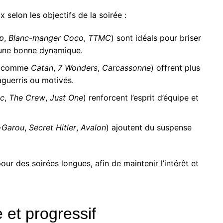
 selon les objectifs de la soirée :
p
,
Blanc-manger Coco
,
TTMC
) sont idéals pour briser
 une bonne dynamique.
(comme
Catan
,
7 Wonders
,
Carcassonne
) offrent plus
aguerris ou motivés.
c
,
The Crew
,
Just One
) renforcent l’esprit d’équipe et
-Garou
,
Secret Hitler
,
Avalon
) ajoutent du suspense
pour des soirées longues, afin de maintenir l’intérêt et
 et progressif