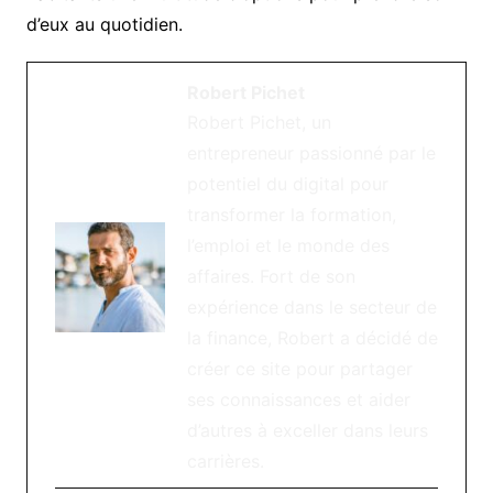
d’eux au quotidien.
Robert Pichet
Robert Pichet, un
entrepreneur passionné par le
potentiel du digital pour
transformer la formation,
l’emploi et le monde des
affaires. Fort de son
expérience dans le secteur de
la finance, Robert a décidé de
créer ce site pour partager
ses connaissances et aider
d’autres à exceller dans leurs
carrières.