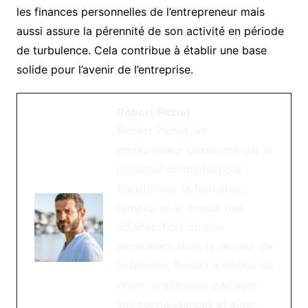
les finances personnelles de l’entrepreneur mais
aussi assure la pérennité de son activité en période
de turbulence. Cela contribue à établir une base
solide pour l’avenir de l’entreprise.
Robert Pichet
Robert Pichet, un
entrepreneur passionné par le
potentiel du digital pour
transformer la formation,
l’emploi et le monde des
affaires. Fort de son
expérience dans le secteur de
la finance, Robert a décidé de
créer ce site pour partager
ses connaissances et aider