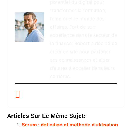
potentiel du digital pour
transformer la formation,
l’emploi et le monde des
affaires. Fort de son
expérience dans le secteur de
la finance, Robert a décidé de
créer ce site pour partager
ses connaissances et aider
d’autres à exceller dans leurs
carrières.
Articles Sur Le Même Sujet:
Scrum : définition et méthode d’utilisation