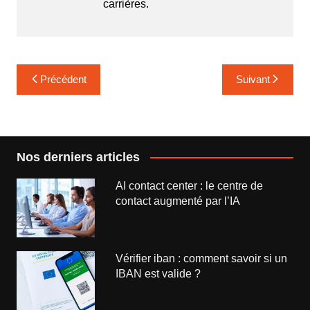
carrières.
Navigation
Précédent
Suivant
de
l’article
Nos derniers articles
AI contact center : le centre de
contact augmenté par l’IA
Vérifier iban : comment savoir si un
IBAN est valide ?