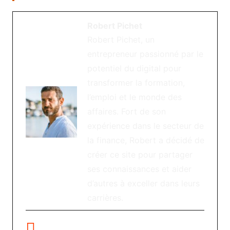
Robert Pichet
Robert Pichet, un
entrepreneur passionné par le
potentiel du digital pour
transformer la formation,
l’emploi et le monde des
affaires. Fort de son
expérience dans le secteur de
la finance, Robert a décidé de
créer ce site pour partager
ses connaissances et aider
d’autres à exceller dans leurs
carrières.