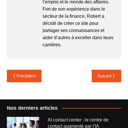
l’emploi et le monde des affaires.
Fort de son expérience dans le
secteur de la finance, Robert a
décidé de créer ce site pour
partager ses connaissances et
aider d’autres à exceller dans leurs
carrières.
Navigation
Précédent
Suivant
de
l’article
Nos derniers articles
AI contact center : le centre de
contact augmenté par l’IA