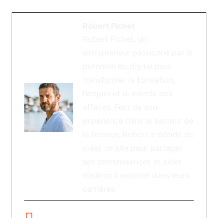
Robert Pichet
Robert Pichet, un
entrepreneur passionné par le
potentiel du digital pour
transformer la formation,
l’emploi et le monde des
affaires. Fort de son
expérience dans le secteur de
la finance, Robert a décidé de
créer ce site pour partager
ses connaissances et aider
d’autres à exceller dans leurs
carrières.