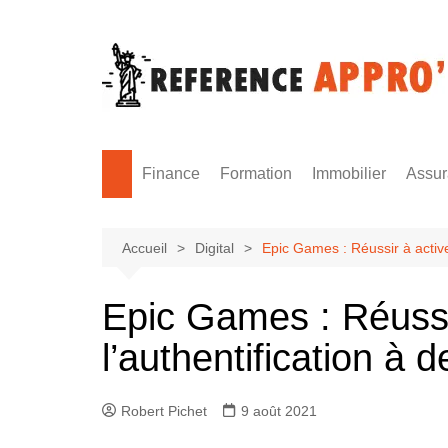
Aller
au
contenu
Finance
Formation
Immobilier
Assu
Monnaie
Formation sécurité
Accueil
Digital
Epic Games : Réussir à activer
Epic Games : Réussi
l’authentification à 
Robert Pichet
9 août 2021