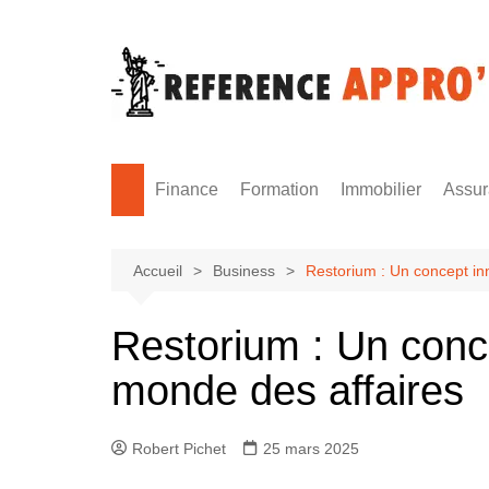
Aller
au
contenu
Finance
Formation
Immobilier
Assu
Monnaie
Formation sécurité
Accueil
Business
Restorium : Un concept in
Restorium : Un conc
monde des affaires
Robert Pichet
25 mars 2025