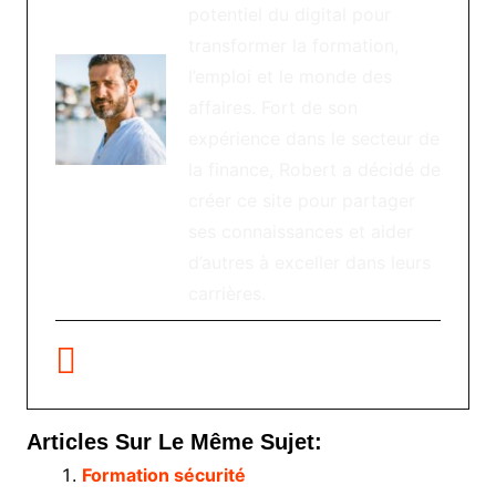
potentiel du digital pour
transformer la formation,
l’emploi et le monde des
affaires. Fort de son
expérience dans le secteur de
la finance, Robert a décidé de
créer ce site pour partager
ses connaissances et aider
d’autres à exceller dans leurs
carrières.
Articles Sur Le Même Sujet:
Formation sécurité