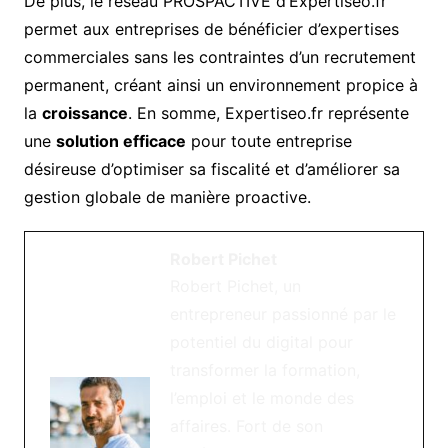
De plus, le réseau PROSPACTIVE d’Expertiseo.fr
permet aux entreprises de bénéficier d’expertises
commerciales sans les contraintes d’un recrutement
permanent, créant ainsi un environnement propice à
la
croissance
. En somme, Expertiseo.fr représente
une
solution efficace
pour toute entreprise
désireuse d’optimiser sa fiscalité et d’améliorer sa
gestion globale de manière proactive.
Robert Pichet
Robert Pichet, un
entrepreneur passionné par le
potentiel du digital pour
transformer la formation,
l’emploi et le monde des
affaires. Fort de son