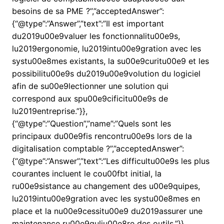
besoins de sa PME ?”,”acceptedAnswer”:
{“@type”:”Answer”,”text”:”Il est important
du2019u00e9valuer les fonctionnalitu00e9s,
lu2019ergonomie, lu2019intu00e9gration avec les
systu00e8mes existants, la su00e9curitu00e9 et les
possibilitu00e9s du2019u00e9volution du logiciel
afin de su00e9lectionner une solution qui
correspond aux spu00e9cificitu00e9s de
lu2019entreprise.”}},
{“@type”:”Question”,”name”:”Quels sont les
principaux du00e9fis rencontru00e9s lors de la
digitalisation comptable ?”,”acceptedAnswer”:
{“@type”:”Answer”,”text”:”Les difficultu00e9s les plus
courantes incluent le cou00fbt initial, la
ru00e9sistance au changement des u00e9quipes,
lu2019intu00e9gration avec les systu00e8mes en
place et la nu00e9cessitu00e9 du2019assurer une
maintenance ru00e9guliu00e8re des outils.”}},