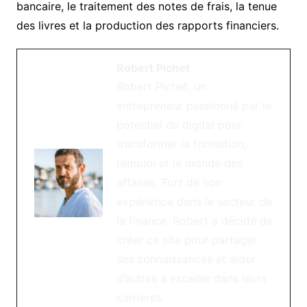
bancaire, le traitement des notes de frais, la tenue
des livres et la production des rapports financiers.
Robert Pichet
Robert Pichet, un
entrepreneur passionné par le
potentiel du digital pour
transformer la formation,
l’emploi et le monde des
affaires. Fort de son
expérience dans le secteur de
la finance, Robert a décidé de
créer ce site pour partager
ses connaissances et aider
d’autres à exceller dans leurs
carrières.