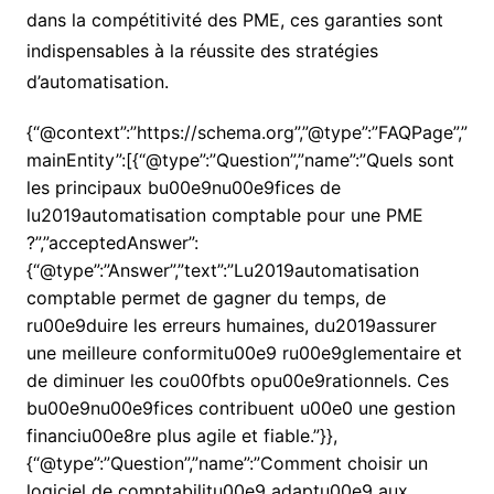
dans la compétitivité des PME, ces garanties sont
indispensables à la réussite des stratégies
d’automatisation.
{“@context”:”https://schema.org”,”@type”:”FAQPage”,”
mainEntity”:[{“@type”:”Question”,”name”:”Quels sont
les principaux bu00e9nu00e9fices de
lu2019automatisation comptable pour une PME
?”,”acceptedAnswer”:
{“@type”:”Answer”,”text”:”Lu2019automatisation
comptable permet de gagner du temps, de
ru00e9duire les erreurs humaines, du2019assurer
une meilleure conformitu00e9 ru00e9glementaire et
de diminuer les cou00fbts opu00e9rationnels. Ces
bu00e9nu00e9fices contribuent u00e0 une gestion
financiu00e8re plus agile et fiable.”}},
{“@type”:”Question”,”name”:”Comment choisir un
logiciel de comptabilitu00e9 adaptu00e9 aux