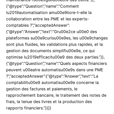
{“@type”:”Question”,”name”:”Comment
lu2019automatisation amu00e9liore-t-elle la
collaboration entre les PME et les experts-
comptables ?”,”acceptedAnswer”:
{“@type”:”Answer”,”text”:”Gru00e2ce u00e0 des
plateformes su00e9curisu00e9es, les u00e9changes
sont plus fluides, les validations plus rapides, et la
gestion des documents simplifiu00e9e, ce qui
optimise lu2019efficacitu00e9 des deux parties.”}},
{“@type”:”Question”,”name”:”Quels aspects financiers
peuvent u00eatre automatisu00e9s dans une PME
?”,”acceptedAnswer”:{“@type”:”Answer”,”text”:”La
comptabilitu00e9 automatisu00e9e concerne la
gestion des factures et paiements, le
rapprochement bancaire, le traitement des notes de
frais, la tenue des livres et la production des
rapports financiers.”}}]}