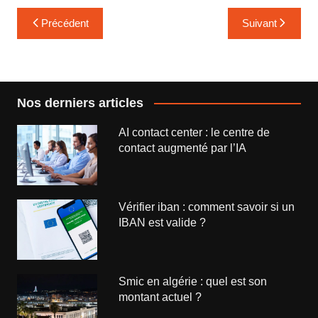
Navigation
Précédent
Suivant
de
l’article
Nos derniers articles
AI contact center : le centre de
contact augmenté par l’IA
Vérifier iban : comment savoir si un
IBAN est valide ?
Smic en algérie : quel est son
montant actuel ?