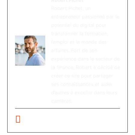
Robert Pichet, un
entrepreneur passionné par le
potentiel du digital pour
transformer la formation,
l’emploi et le monde des
affaires. Fort de son
expérience dans le secteur de
la finance, Robert a décidé de
créer ce site pour partager
ses connaissances et aider
d’autres à exceller dans leurs
carrières.