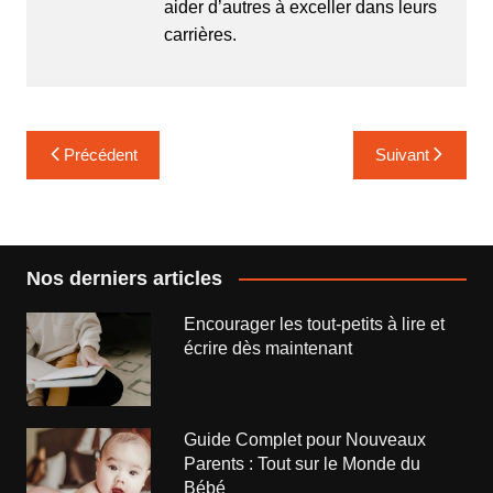
aider d’autres à exceller dans leurs
carrières.
Navigation
Précédent
Suivant
de
l’article
Nos derniers articles
Encourager les tout-petits à lire et
écrire dès maintenant
Guide Complet pour Nouveaux
Parents : Tout sur le Monde du
Bébé