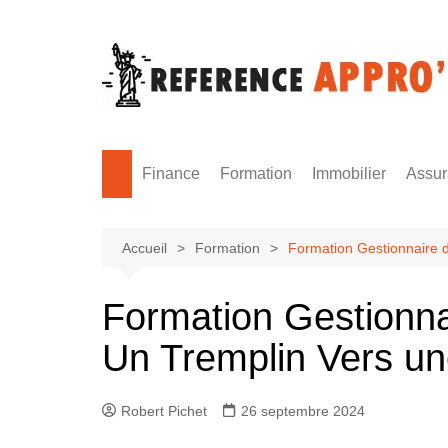
Aller
au
contenu
Finance
Formation
Immobilier
Assu
Monnaie
Formation sécurité
Accueil
Formation
Formation Gestionnaire d
Formation Gestionna
Un Tremplin Vers un
Robert Pichet
26 septembre 2024