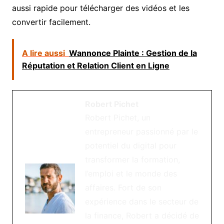
aussi rapide pour télécharger des vidéos et les
convertir facilement.
A lire aussi
Wannonce Plainte : Gestion de la
Réputation et Relation Client en Ligne
Robert Pichet
Robert Pichet, un
entrepreneur passionné par le
potentiel du digital pour
transformer la formation,
l’emploi et le monde des
affaires. Fort de son
expérience dans le secteur de
la finance, Robert a décidé de