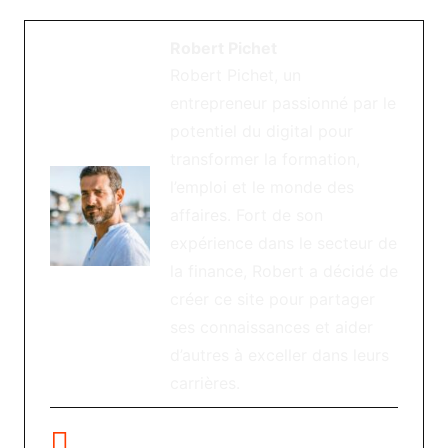
Robert Pichet
Robert Pichet, un
entrepreneur passionné par le
potentiel du digital pour
transformer la formation,
l’emploi et le monde des
affaires. Fort de son
expérience dans le secteur de
la finance, Robert a décidé de
créer ce site pour partager
ses connaissances et aider
d’autres à exceller dans leurs
carrières.