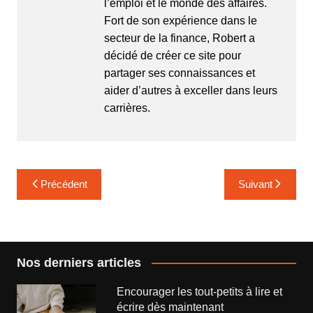
l’emploi et le monde des affaires.
Fort de son expérience dans le
secteur de la finance, Robert a
décidé de créer ce site pour
partager ses connaissances et
aider d’autres à exceller dans leurs
carrières.
Navigation
Précédent
Suivant
de
l’article
Nos derniers articles
Encourager les tout-petits à lire et
écrire dès maintenant