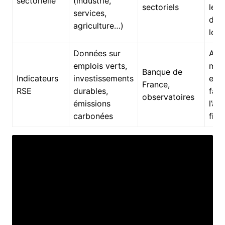
sectorielle
(industrie,
sectoriels
les 
services,
du 
agriculture…)
loca
Données sur
Amél
emplois verts,
mar
Banque de
Indicateurs
investissements
emp
France,
RSE
durables,
facil
observatoires
émissions
l’ac
carbonées
fin