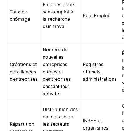
poli
Part des actifs
rec
Taux de
sans emploi à
Pôle Emploi
et
chômage
la recherche
com
d’un travail
les 
du 
Nombre de
Éval
nouvelles
l’att
Créations et
entreprises
Registres
loca
défaillances
créées et
officiels,
repé
d’entreprises
d’entreprises
administrations
sig
cessant leur
éco
activité
Orie
Distribution des
l’off
emplois selon
INSEE et
com
Répartition
les secteurs
organismes
et a