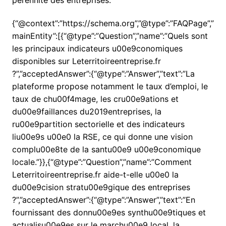
{“@context”:”https://schema.org”,”@type”:”FAQPage”,”
mainEntity”:[{“@type”:”Question”,”name”:”Quels sont
les principaux indicateurs u00e9conomiques
disponibles sur Leterritoireentreprise.fr
?”,”acceptedAnswer”:{“@type”:”Answer”,”text”:”La
plateforme propose notamment le taux d’emploi, le
taux de chu00f4mage, les cru00e9ations et
du00e9faillances du2019entreprises, la
ru00e9partition sectorielle et des indicateurs
liu00e9s u00e0 la RSE, ce qui donne une vision
complu00e8te de la santu00e9 u00e9conomique
locale.”}},{“@type”:”Question”,”name”:”Comment
Leterritoireentreprise.fr aide-t-elle u00e0 la
du00e9cision stratu00e9gique des entreprises
?”,”acceptedAnswer”:{“@type”:”Answer”,”text”:”En
fournissant des donnu00e9es synthu00e9tiques et
actualisu00e9es sur le marchu00e9 local, la