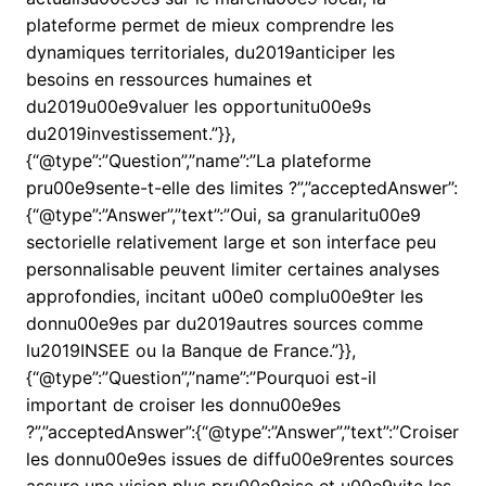
plateforme permet de mieux comprendre les
dynamiques territoriales, du2019anticiper les
besoins en ressources humaines et
du2019u00e9valuer les opportunitu00e9s
du2019investissement.”}},
{“@type”:”Question”,”name”:”La plateforme
pru00e9sente-t-elle des limites ?”,”acceptedAnswer”:
{“@type”:”Answer”,”text”:”Oui, sa granularitu00e9
sectorielle relativement large et son interface peu
personnalisable peuvent limiter certaines analyses
approfondies, incitant u00e0 complu00e9ter les
donnu00e9es par du2019autres sources comme
lu2019INSEE ou la Banque de France.”}},
{“@type”:”Question”,”name”:”Pourquoi est-il
important de croiser les donnu00e9es
?”,”acceptedAnswer”:{“@type”:”Answer”,”text”:”Croiser
les donnu00e9es issues de diffu00e9rentes sources
assure une vision plus pru00e9cise et u00e9vite les