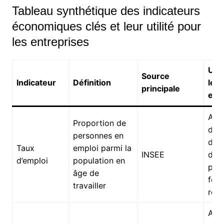
Tableau synthétique des indicateurs
économiques clés et leur utilité pour
les entreprises
Util
Source
Indicateur
Définition
les
principale
ent
Anti
Proportion de
disp
personnes en
de 
Taux
emploi parmi la
INSEE
d’œ
d’emploi
population en
plan
âge de
form
travailler
rec
Adap