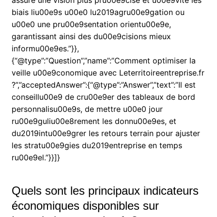
biais liu00e9s u00e0 lu2019agru00e9gation ou
u00e0 une pru00e9sentation orientu00e9e,
garantissant ainsi des du00e9cisions mieux
informu00e9es.”}},
{“@type”:”Question”,”name”:”Comment optimiser la
veille u00e9conomique avec Leterritoireentreprise.fr
?”,”acceptedAnswer”:{“@type”:”Answer”,”text”:”Il est
conseillu00e9 de cru00e9er des tableaux de bord
personnalisu00e9s, de mettre u00e0 jour
ru00e9guliu00e8rement les donnu00e9es, et
du2019intu00e9grer les retours terrain pour ajuster
les stratu00e9gies du2019entreprise en temps
ru00e9el.”}}]}
Quels sont les principaux indicateurs
économiques disponibles sur