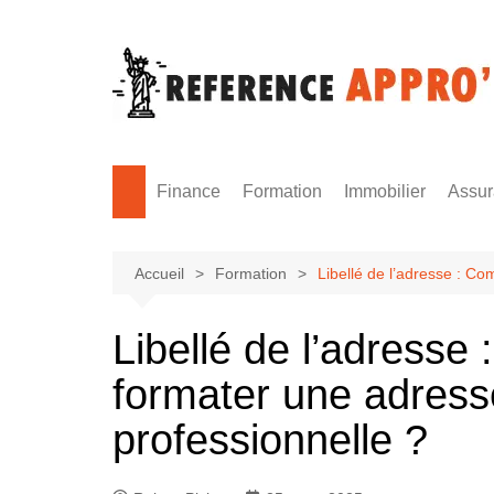
Aller
au
contenu
Finance
Formation
Immobilier
Assu
Monnaie
Formation sécurité
Accueil
Formation
Libellé de l’adresse : C
Libellé de l’adresse
formater une adress
professionnelle ?